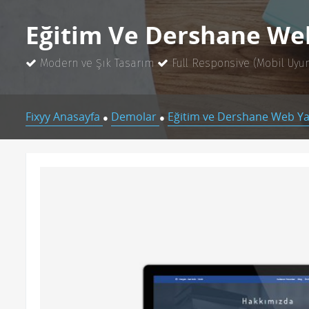
Eğitim Ve Dershane Web
Modern ve Şık Tasarım
Full Responsive (Mobil Uyu
Fixyy Anasayfa
Demolar
Eğitim ve Dershane Web Yaz
●
●