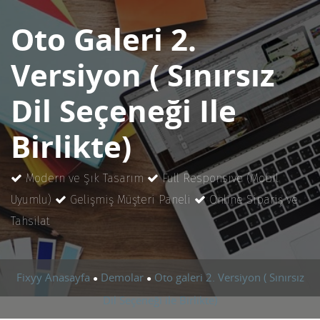
Oto Galeri 2.
Versiyon ( Sınırsız
Dil Seçeneği Ile
Birlikte)
Modern ve Şık Tasarım
Full Responsive (Mobil
Uyumlu)
Gelişmiş Müşteri Paneli
Online Sipariş ve
Tahsilat
Fixyy Anasayfa
Demolar
Oto galeri 2. Versiyon ( Sınırsız
●
●
Dil Seçeneği ile Birlikte)