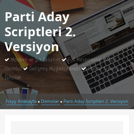
Parti Aday
Scriptleri 2.
Versiyon
Modern ve Şık Tasarım
Full Responsive (Mobil
Uyumlu)
Gelişmiş Müşteri Paneli
Online Sipariş ve
Tahsilat
Fixyy Anasayfa
Demolar
Parti Aday Scriptleri 2. Versiyon
●
●