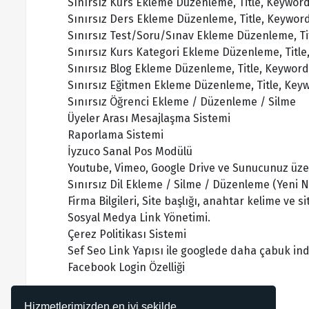
Sınırsız Kurs Ekleme Düzenleme, Title, Keyword
Sınırsız Ders Ekleme Düzenleme, Title, Keyword
Sınırsız Test/Soru/Sınav Ekleme Düzenleme, Tit
Sınırsız Kurs Kategori Ekleme Düzenleme, Title
Sınırsız Blog Ekleme Düzenleme, Title, Keyword,
Sınırsız Eğitmen Ekleme Düzenleme, Title, Keyw
Sınırsız Öğrenci Ekleme / Düzenleme / Silme
Üyeler Arası Mesajlaşma Sistemi
Raporlama Sistemi
İyzuco Sanal Pos Modülü
Youtube, Vimeo, Google Drive ve Sunucunuz üzer
Sınırsız Dil Ekleme / Silme / Düzenleme (Yeni N
Firma Bilgileri, Site başlığı, anahtar kelime ve 
Sosyal Medya Link Yönetimi.
Çerez Politikası Sistemi
Sef Seo Link Yapısı ile googlede daha çabuk in
Facebook Login Özelliği
ve daha bir çok özellik.
Hizmetlerimizden en iyi şekilde