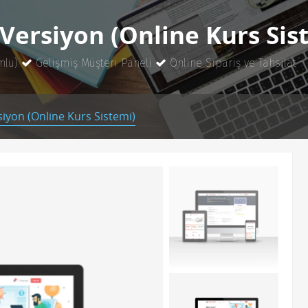
 Versiyon (Online Kurs Sis
mlu)
Gelişmiş Müşteri Paneli
Online Sipariş ve Tahsilat
siyon (Online Kurs Sistemi)