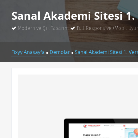
Sanal Akademi Sitesi 1.
Modern ve Şık Tasarım
Full Responsive (Mobil Uyu
Fixyy Anasayfa
Demolar
Sanal Akademi Sitesi 1. Ver
●
●