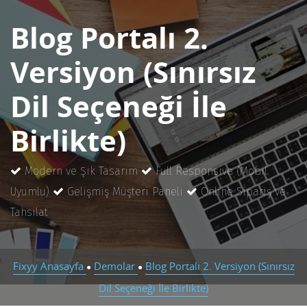
Blog Portalı 2.
Versiyon (Sınırsız
Dil Seçeneği İle
Birlikte)
Modern ve Şık Tasarım
Full Responsive (Mobil
Uyumlu)
Gelişmiş Müşteri Paneli
Online Sipariş ve
Tahsilat
Fixyy Anasayfa
Demolar
Blog Portalı 2. Versiyon (Sınırsız
●
●
Dil Seçeneği İle Birlikte)