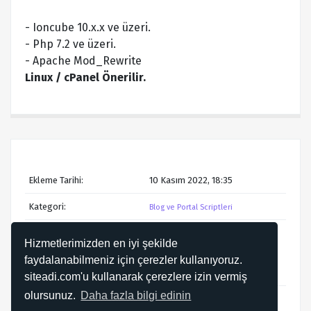
- Ioncube 10.x.x ve üzeri.
- Php 7.2 ve üzeri.
- Apache Mod_Rewrite
Linux / cPanel Önerilir.
Ekleme Tarihi:
10 Kasım 2022, 18:35
Kategori:
Blog ve Portal Scriptleri
blog scripti
portal scripti
Hizmetlerimizden en iyi şekilde
php script
hazır web
Etiketler:
faydalanabilmeniz için çerezler kullanıyoruz.
sitesi
hazır blog sitesi
hazır portal sitesi
siteadi.com'u kullanarak çerezlere izin vermiş
olursunuz.
Daha fazla bilgi edinin