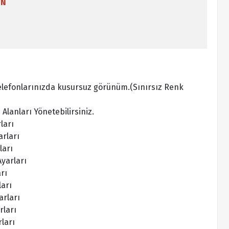
IN
elefonlarınızda kusursuz görünüm.(Sınırsız Renk
Alanları Yönetebilirsiniz.
ları
rları
ları
yarları
rı
ları
arları
rları
ları