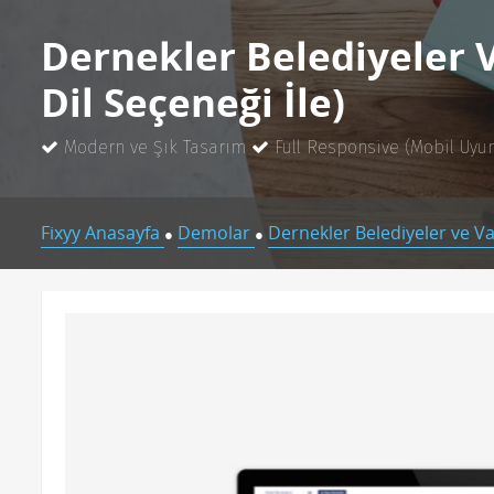
Dernekler Belediyeler V
Dil Seçeneği İle)
Modern ve Şık Tasarım
Full Responsive (Mobil Uyu
Fixyy Anasayfa
Demolar
Dernekler Belediyeler ve Va
●
●