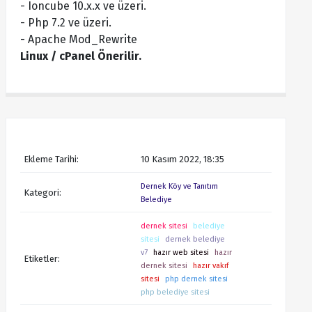
- Ioncube 10.x.x ve üzeri.
- Php 7.2 ve üzeri.
- Apache Mod_Rewrite
Linux / cPanel Önerilir.
Ekleme Tarihi:
10 Kasım 2022, 18:35
Dernek Köy ve Tanıtım
Kategori:
Belediye
dernek sitesi
belediye
sitesi
dernek belediye
v7
hazır web sitesi
hazır
Etiketler:
dernek sitesi
hazır vakıf
sitesi
php dernek sitesi
php belediye sitesi