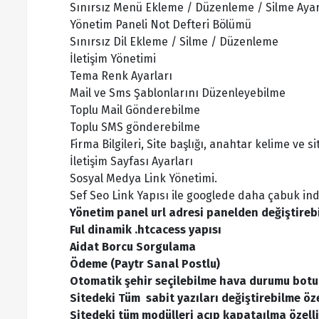
Sınırsız Menü Ekleme / Düzenleme / Silme Ayar
Yönetim Paneli Not Defteri Bölümü
Sınırsız Dil Ekleme / Silme / Düzenleme
İletişim Yönetimi
Tema Renk Ayarları
Mail ve Sms Şablonlarını Düzenleyebilme
Toplu Mail Gönderebilme
Toplu SMS gönderebilme
Firma Bilgileri, Site başlığı, anahtar kelime ve 
İletişim Sayfası Ayarları
Sosyal Medya Link Yönetimi.
Sef Seo Link Yapısı ile googlede daha çabuk in
Yönetim panel url adresi panelden değiştireb
Ful dinamik .htcacess yapısı
Aidat Borcu Sorgulama
Ödeme (Paytr Sanal Postlu)
Otomatik şehir seçilebilme hava durumu botu
Sitedeki Tüm sabit yazıları değiştirebilme öze
Sitedeki tüm modülleri açıp kapataılma özelli