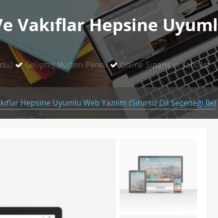
e Vakıflar Hepsine Uyumlu
mlu)
Gelişmiş Müşteri Paneli
Online Sipariş ve Tahsilat
kıflar Hepsine Uyumlu Web Yazılım (Sınırsız Dil Seçeneği İle)