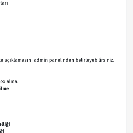
ları
site açıklamasını admin panelinden belirleyebilirsiniz.
dex alma.
ilme
lliği
ği