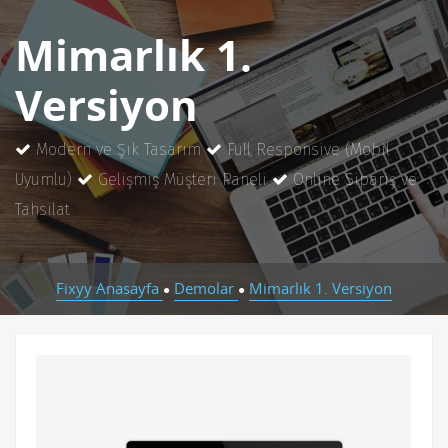
Mimarlık 1.
Versiyon
Modern ve Şık Tasarım
Full Responsive (Mobil
Uyumlu)
Gelişmiş Müşteri Paneli
Online Sipariş ve
Tahsilat
Fixyy Anasayfa
Demolar
Mimarlık 1. Versiyon
●
●