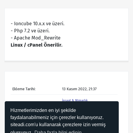
- Ioncube 10.x.x ve üzeri.
- Php 7.2 ve üzeri.
- Apache Mod_Rewrite
Linux / cPanel Önerilir.
Ekleme Tarihi:
13 Kasım 2022, 21:37
İnşaat & Mimarlık
Kategori:
Paketleri
Hizmetlerimizden en iyi şekilde
faydalanabilmeniz için çerezler kullanıyoruz.
mimarlık v1
mimarlık
Etiketler:
scripti
hazır web siteleri
siteadi.com'u kullanarak çerezlere izin vermiş
olursunuz.
Daha fazla bilgi edinin