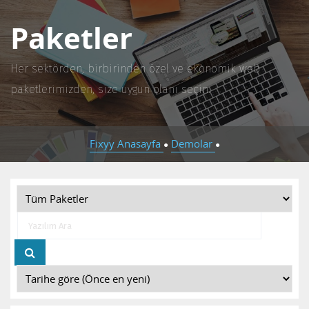
Paketler
Her sektörden, birbirinden özel ve ekonomik web
paketlerimizden, size uygun olanı seçin.
Fixyy Anasayfa
Demolar
●
●