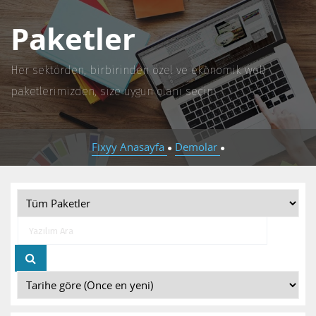
Paketler
Her sektörden, birbirinden özel ve ekonomik web
paketlerimizden, size uygun olanı seçin.
Fixyy Anasayfa
Demolar
●
●