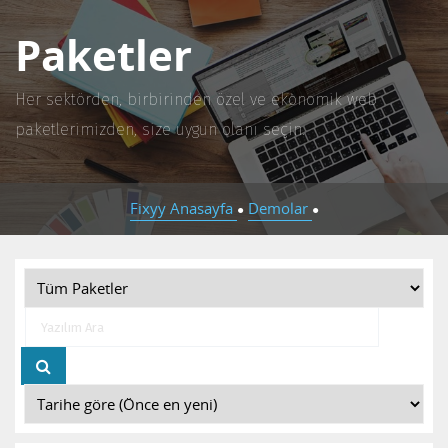
Paketler
Her sektörden, birbirinden özel ve ekonomik web
paketlerimizden, size uygun olanı seçin.
Fixyy Anasayfa
Demolar
●
●