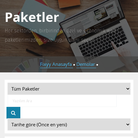
Paketler
Her sektörden, birbirinden özel ve ekonomik web
paketlerimizden, size uygun olanı seçin.
Fixyy Anasayfa
Demolar
●
●